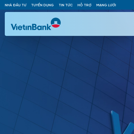
NHÀ ĐẦU TƯ
TUYỂN DỤNG
TIN TỨC
HỖ TRỢ
MẠNG LƯỚI