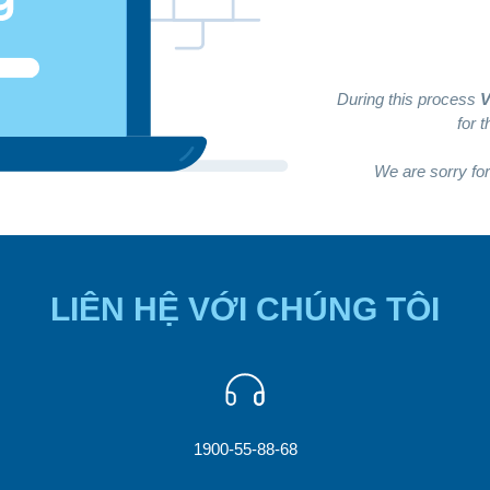
During this process
V
for 
We are sorry for
LIÊN HỆ VỚI CHÚNG TÔI
1900-55-88-68